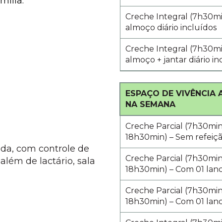
mília:
Creche Integral (7h30mi
almoço diário incluídos
Creche Integral (7h30mi
almoço + jantar diário in
ESPAÇO DE VIVÊNCIA A
NA SEMANA
Creche Parcial (7h30mi
18h30min) – Sem refeiçã
da, com controle de
Creche Parcial (7h30mi
além de lactário, sala
18h30min) – Com 01 lanc
Creche Parcial (7h30mi
18h30min) – Com 01 lanc