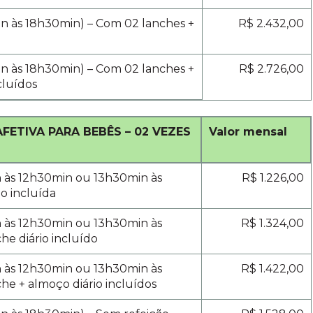
n às 18h30min) – Com 02 lanches +
R$ 2.432,00
n às 18h30min) – Com 02 lanches +
R$ 2.726,00
cluídos
FETIVA PARA BEBÊS – 02 VEZES
Valor mensal
n às 12h30min ou 13h30min às
R$ 1.226,00
o incluída
n às 12h30min ou 13h30min às
R$ 1.324,00
he diário incluído
n às 12h30min ou 13h30min às
R$ 1.422,00
he + almoço diário incluídos