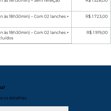
n às 18h30min) – Sem refeição
R$ 1.528,00
n às 18h30min) – Com 02 lanches +
R$ 1.723,00
n às 18h30min) – Com 02 lanches +
R$ 1.919,00
cluídos
ia?
s os detalhes.