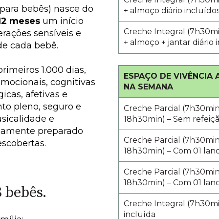
 para bebês) nasce do
+ almoço diário incluído
 12 meses
um início
Creche Integral (7h30m
erações sensíveis e
+ almoço + jantar diário 
de cada bebê.
primeiros 1.000 dias,
ESPAÇO DE VIVÊNCIA A
emocionais, cognitivas
NA SEMANA
cas, afetivas e
o pleno, seguro e
Creche Parcial (7h30mi
sicalidade e
18h30min
) – Sem refeiç
osamente preparado
Creche Parcial (7h30mi
escobertas.
18h30min
) – Com 01 lan
Creche Parcial (7h30mi
18h30min
) – Com 01 lan
8 bebês.
Creche Integral (7h30mi
incluída