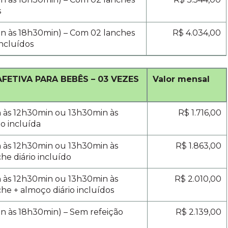
s
in às 18h30min) – Com 02 lanches
R$ 4.034,00
incluídos
FETIVA PARA BEBÊS – 03 VEZES
Valor mensal
n às 12h30min ou
13h30min às
R$ 1.716,00
ão incluída
n às 12h30min ou
13h30min às
R$ 1.863,00
che diário incluído
n às 12h30min ou
13h30min às
R$ 2.010,00
che + almoço diário incluídos
n às 18h30min) – Sem refeição
R$ 2.139,00