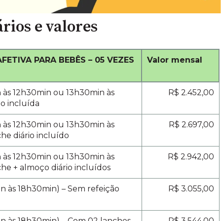
rios e valores
FETIVA PARA BEBÊS – 05 VEZES
Valor mensal
n às 12h30min ou
13h30min às
R$ 2.452,00
ão incluída
n às 12h30min ou
13h30min às
R$ 2.697,00
che diário incluído
n às 12h30min ou
13h30min às
R$ 2.942,00
che + almoço diário incluídos
n às 18h30min) – Sem refeição
R$ 3.055,00
in às 18h30min) – Com 02 lanches
R$ 3.544,00