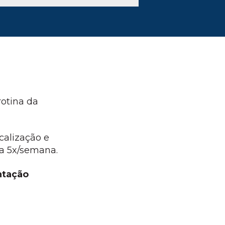
rotina da
calização e
 a 5x/semana.
ntação