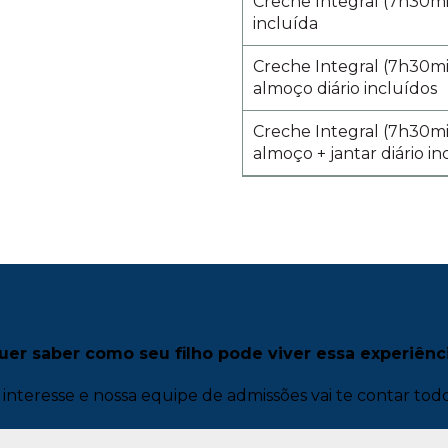
Creche Integral (7h30mi
incluída
Creche Integral (7h30mi
almoço diário incluídos
Creche Integral (7h30mi
almoço + jantar diário in
uer saber como seu filho pode viver essa experiênc
interesse e nossa equipe de admissões vai te contar todo